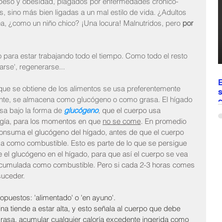
peso y obesidad, plagados por enfermedades crónico-
a
 sino más bien ligadas a un mal estilo de vida. ¿Adultos 
d
, ¿como un niño chico? ¡Una locura! Malnutridos, pero 
por 
 para estar trabajando todo el tiempo. Como todo el resto 
arse', regenerarse...
E
ue se obtiene de los alimentos se usa preferentemente 
s
ante, se almacena como glucógeno o como grasa. El hígado 
c
a bajo la forma de 
glucógeno
, 
que el cuerpo usa 
E
gía, para los momentos en que 
no se come
. En promedio 
c
onsuma el glucógeno del hígado, antes de que el cuerpo 
d
da como combustible. Esto es parte de lo que se persigue 
t
 el glucógeno en el hígado, para que así el cuerpo se vea 
t
v
 acumulada como combustible. Pero si cada 2-3 horas comes 
r
suceder.
e
c
opuestos: 'alimentado' o 'en ayuno'. 
lina tiende a estar alta, y esto señala al cuerpo que debe 
rasa, acumular cualquier caloría excedente ingerida como 