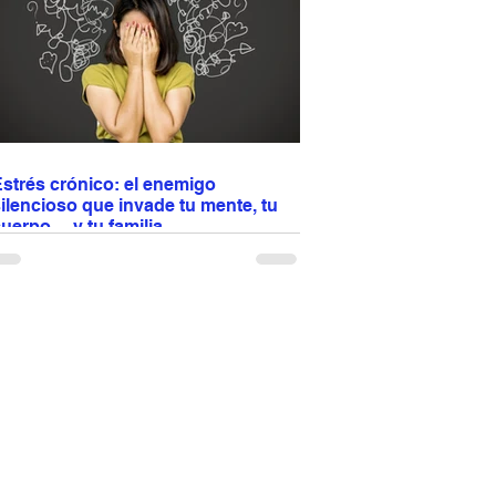
compañar con pasta, arroz o vegetales y
isfrutar en cualquier ocasión especial 🍽️✨
strés crónico: el enemigo
ilencioso que invade tu mente, tu
uerpo… y tu familia
l estrés no se queda en tu cabeza: afecta tu
orazón, tu digestión, tu sueño y hasta la
inámica familiar. Antes era un puma y
erminaba rápido; hoy son cuentas, trabajo,
ráfico y conflictos... Cuando el estrés se
uelve crónico, impacta tu salud y tus
elaciones. No basta con comer bien y hacer
jercicio: aprender a regularlo es proteger tu
uerpo y también a quienes te rodean.