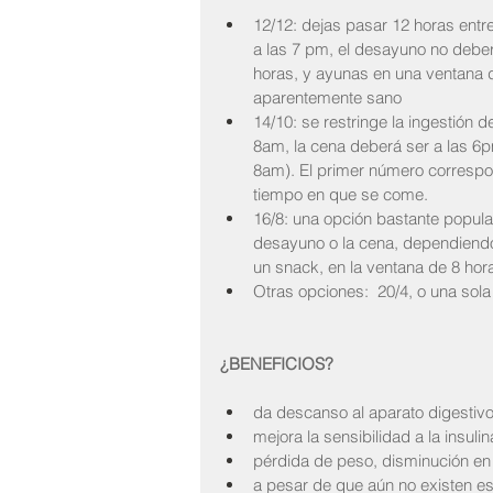
12/12: dejas pasar 12 horas entre
a las 7 pm, el desayuno no debe
horas, y ayunas en una ventana d
aparentemente sano
14/10: se restringe la ingestión 
8am, la cena deberá ser a las 6p
8am). El primer número correspon
tiempo en que se come.
16/8: una opción bastante popular
desayuno o la cena, dependiendo
un snack, en la ventana de 8 hor
Otras opciones:  20/4, o una sola
¿BENEFICIOS?
da descanso al aparato digestivo,
mejora la sensibilidad a la insuli
pérdida de peso, disminución en 
a pesar de que aún no existen e