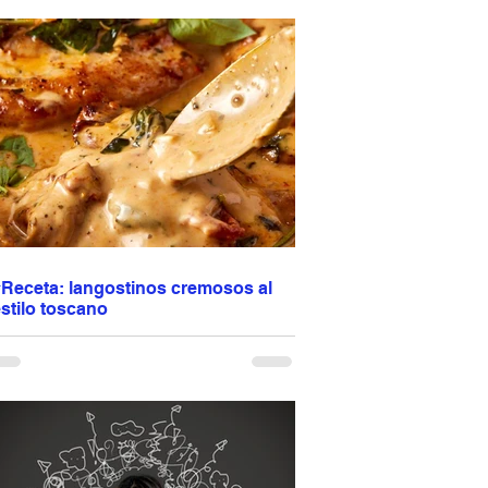
esponde al marketing. Responde a lo que
onsumes cada día. Puedes estar delgado,
acer ejercicio y aun así no estar sano. La
alud no se construye con soluciones rápidas,
ino con hábitos consistentes. Comida real.
enos ultraprocesados. Más conciencia. La
regunta es: ¿estás alimentando tu salud… o el
arketing? Programación de citas: escribir o
lamar al 944 612 501
#Receta: langostinos cremosos al
stilo toscano
angostinos cremosos al estilo toscano 🦐🤍
ugosos, dorados en una mezcla de aceite de
liva y mantequilla y terminados en una salsa
uave de crema, ajo, tomates deshidratados,
armesano y hierbas italianas. La espinaca
porta frescura y el vino blanco realza todos los
abores. Una receta fácil pero elegante,
erfecta para lucirte sin complicarte, ideal para