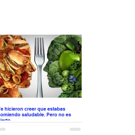
e hicieron creer que estabas
comiendo saludable. Pero no es
ierto.
os enseñaron a confiar en etiquetas como
light”, “natural” u “orgánico”. Pero tu cuerpo no