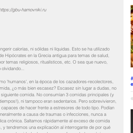
r
https://gbu-hamovniki.ru
c
h
s
s
M
p
m
erir calorías, ni sólidas ni líquidas. Esto se ha utilizado 
l
e Hipócrates en la Grecia antigua para temas de salud, 
por temas religiosos, ritualísticos, etc. O sea que nuevo, 
 olvidando...
 'humanos', en la época de los cazadores-recolectores, 
e
mida, ¿o más bien escasez? Escasez sin lugar a dudas, no 
L
 siguiente comida. No consumían 3 comidas principales (y 
j
tiempos!), ni tampoco eran sedentarios. Pero sobrevivieron, 
o
 y capaces de hacer frente a estresores de todo tipo. Podían 
s
eneralmente a causa de traumas o infecciones, nunca a 
p
ca crónica. Saltamos rápidamente al exceso de comida 
a
s
, y tendremos una explicación al interrogante de por qué 
p