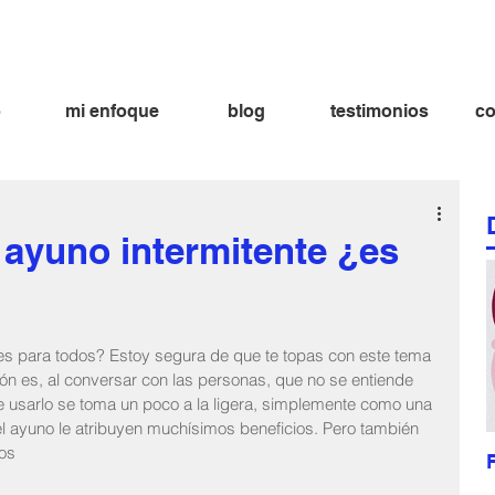
ima aramburu nutricionista
fatima aramburu nutricion nutricionista lima
bienestar dieta alimentación alimentacion
o
mi enfoque
blog
testimonios
co
 ayuno intermitente ¿es
es para todos? Estoy segura de que te topas con este tema 
ión es, al conversar con las personas, que no se entiende 
de usarlo se toma un poco a la ligera, simplemente como una 
l ayuno le atribuyen muchísimos beneficios. Pero también 
mos