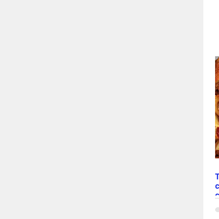
T
c
N
“