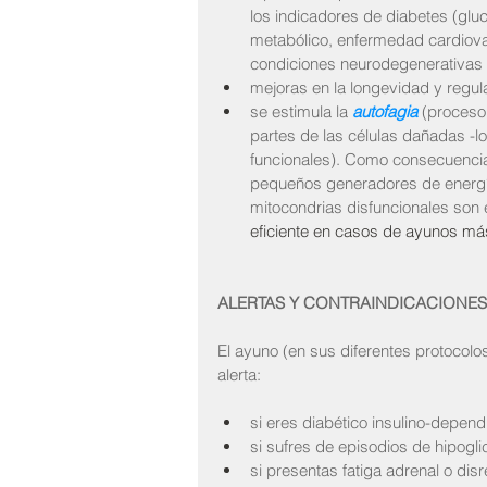
los indicadores de diabetes (gluc
metabólico, enfermedad cardiovasc
condiciones neurodegenerativas (
mejoras en la longevidad y regu
se estimula la 
autofagia
 (proceso 
partes de las células dañadas -l
funcionales). Como consecuencia
pequeños generadores de energía 
mitocondrias disfuncionales son 
eficiente en casos de ayunos m
ALERTAS Y CONTRAINDICACIONES
El ayuno (en sus diferentes protocolo
alerta:
si eres diabético insulino-dependi
si sufres de episodios de hipogl
si presentas fatiga adrenal o disr