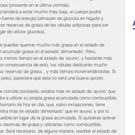
sa (presente en la última comida). 
ina tenderá a estar mucho más baja, el cuerpo podrá 
 fuente de energía (almacén de glucosa en hígado y 
ar reservas de grasa de las células adiposas para ser 
r de utilizar glucosa).
que puedes quemar mucho más grasa en el estado de 
l acumular grasa en el estado 'alimentado'. Pero, 
s menos tiempo en el estado de 'ayuno', y bastante más 
mo consecuencia de esto, tus células dedicarán mucho 
s reservas de grasa... y más tiempo incrementándolas. Si 
tu peso, pareciera que ésta no será una buena opción.
de comida constante, estaba más en estado de 'ayuno' que 
zaba a utilizar su propia grasa acumulada como combustible, 
 humano de hoy en día, que, salvo excepciones, tiene 
tra más en estado 'alimentado' que en ayuno, y por lo 
tible en lugar de la grasa acumulada. Si quisieras activar 
 reservas de grasa y utilizarlas como combustible, 
ar. Será necesario, de alguna manera, reeditar el estado de 