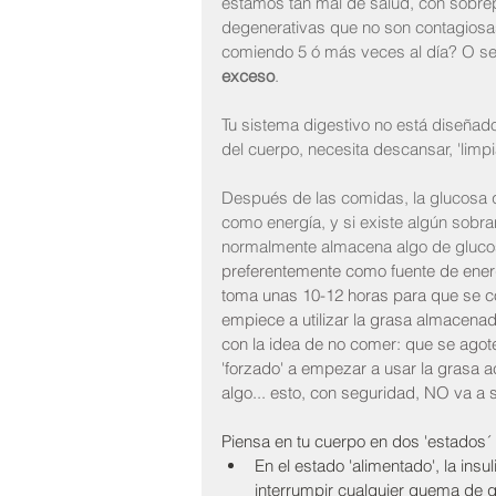
estamos tan mal de salud, con sobre
degenerativas que no son contagiosas,
comiendo 5 ó más veces al día? O sea
exceso
.
Tu sistema digestivo no está diseñado
del cuerpo, necesita descansar, 'limpi
Después de las comidas, la glucosa q
como energía, y si existe algún sobr
normalmente almacena algo de glucos
preferentemente como fuente de ener
toma unas 10-12 horas para que se c
empiece a utilizar la grasa almacena
con la idea de no comer: que se agote
'forzado' a empezar a usar la grasa
algo... esto, con seguridad, NO va a 
Piensa en tu cuerpo en dos 'estados´ 
En el estado 'alimentado', la insu
interrumpir cualquier quema de g