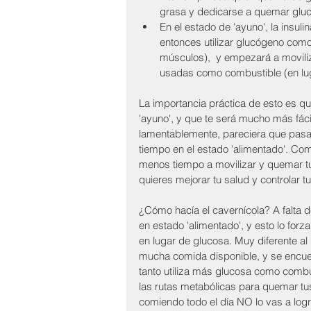
grasa y dedicarse a quemar gluco
En el estado de 'ayuno', la insul
entonces utilizar glucógeno como
músculos),  y empezará a moviliz
usadas como combustible (en luga
La importancia práctica de esto es 
'ayuno', y que te será mucho más fáci
lamentablemente, pareciera que pasa
tiempo en el estado 'alimentado'. Co
menos tiempo a movilizar y quemar tu
quieres mejorar tu salud y controlar 
¿Cómo hacía el cavernícola? A falta 
en estado 'alimentado', y esto lo for
en lugar de glucosa. Muy diferente al
mucha comida disponible, y se encuen
tanto utiliza más glucosa como combus
las rutas metabólicas para quemar tus
comiendo todo el día NO lo vas a logr