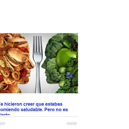
e hicieron creer que estabas
comiendo saludable. Pero no es
ierto.
os enseñaron a confiar en etiquetas como
light”, “natural” u “orgánico”. Pero tu cuerpo no