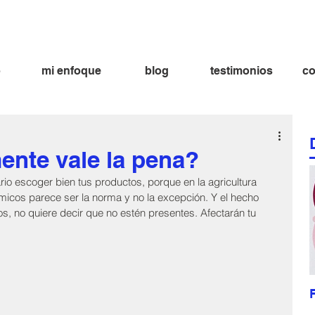
ima aramburu nutricionista
fatima aramburu nutricion nutricionista lima
bienestar dieta alimentación alimentacion
o
mi enfoque
blog
testimonios
co
ente vale la pena?
io escoger bien tus productos, porque en la agricultura 
micos parece ser la norma y no la excepción. Y el hecho 
 no quiere decir que no estén presentes. Afectarán tu 