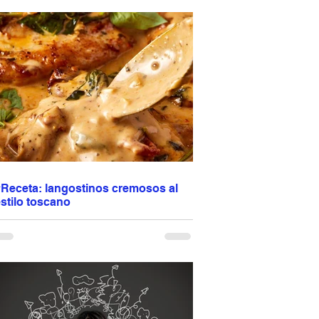
esponde al marketing. Responde a lo que
onsumes cada día. Puedes estar delgado,
acer ejercicio y aun así no estar sano. La
alud no se construye con soluciones rápidas,
ino con hábitos consistentes. Comida real.
enos ultraprocesados. Más conciencia. La
regunta es: ¿estás alimentando tu salud… o el
arketing? Programación de citas: escribir o
lamar al 944 612 501
#Receta: langostinos cremosos al
stilo toscano
angostinos cremosos al estilo toscano 🦐🤍
ugosos, dorados en una mezcla de aceite de
liva y mantequilla y terminados en una salsa
uave de crema, ajo, tomates deshidratados,
armesano y hierbas italianas. La espinaca
porta frescura y el vino blanco realza todos los
abores. Una receta fácil pero elegante,
erfecta para lucirte sin complicarte, ideal para