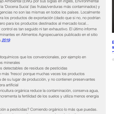
ajo Ambiental (EWG por sus siglas en inglés, Environmental 
a
la 'Docena Sucia' (las frutas/verduras más contaminados) y 
d
igencias no son las mismas en todos los países. Localmente 
a los productos de exportación (dado que si no, no podrían 
pero para los productos destinados al mercado local... 
 control es tan seguido ni tan exhaustivo. El último informe 
minantes en Alimentos Agropecuarios publicado en el sitio 
 
201
9
.
E
s
c
fitoquímicos que los convencionales, por ejemplo en 
E
tos minerales
c
s detectables de residuos de pesticidas
d
te más 'fresco' porque muchas veces los productos 
t
t
 de su lugar de producción, y no contienen preservantes 
v
 artificial
r
gricultura orgánica reduce la contaminación, conserva agua, 
e
ncrementa la fertilidad de los suelos y utiliza menos energía
c
ción a pesticidas? Comiendo orgánico lo más que puedas. 