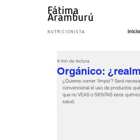
Fátima
fat
Aramburú
inici
NUTRICIONISTA
4 min de lectura
Orgánico: ¿realm
¿Quieres comer 'limpio'? Será necesar
convencional el uso de productos quí
que no VEAS o SIENTAS esos químicos,
salud. 