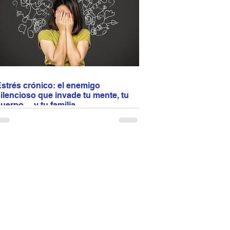
compañar con pasta, arroz o vegetales y
isfrutar en cualquier ocasión especial 🍽️✨
strés crónico: el enemigo
ilencioso que invade tu mente, tu
uerpo… y tu familia
l estrés no se queda en tu cabeza: afecta tu
orazón, tu digestión, tu sueño y hasta la
inámica familiar. Antes era un puma y
erminaba rápido; hoy son cuentas, trabajo,
ráfico y conflictos... Cuando el estrés se
uelve crónico, impacta tu salud y tus
elaciones. No basta con comer bien y hacer
jercicio: aprender a regularlo es proteger tu
uerpo y también a quienes te rodean.