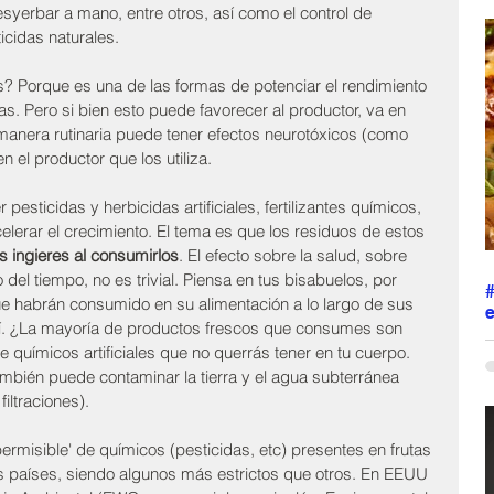
desyerbar a mano, entre otros, así como el control de 
r
icidas naturales. 
c
h
s
es? Porque es una de las formas de potenciar el rendimiento 
s
las. Pero si bien esto puede favorecer al productor, va en 
M
manera rutinaria puede tener efectos neurotóxicos (como 
p
n el productor que los utiliza.
m
l
pesticidas y herbicidas artificiales, fertilizantes químicos, 
elerar el crecimiento. El tema es que los residuos de estos 
os ingieres al consumirlos
. El efecto sobre la salud, sobre 
del tiempo, no es trivial. Piensa en tus bisabuelos, por 
e habrán consumido en su alimentación a lo largo de sus 
e
í. ¿La mayoría de productos frescos que consumes son 
L
 químicos artificiales que no querrás tener en tu cuerpo. 
j
bién puede contaminar la tierra y el agua subterránea 
o
filtraciones).
s
p
ermisible' de químicos (pesticidas, etc) presentes en frutas 
a
s
es países, siendo algunos más estrictos que otros. En EEUU 
p