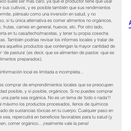
co suele ser más caro, ya que el productor tiene que usar 
ar sus cultivos, y es posible también que sus rendimientos 
ermite, piénsalo como una inversión en salud, y no 
 si tu única alternativa es comer alimentos no orgánicos, 
 frutas, carnes en general, huevos, etc. Por otro lado, 
rta en tu casa/techo/macetas, y tener tu propia cosecha 
s. También podrías revisar los informes locales y tratar de 
para aquellos productos que contengan la mayor cantidad de 
r 'de pastura' (es decir, que se alimenten de pastos -que es 
alimentos preparados).
nformación local es limitada e incompleta... 
 es comprar de emprendimientos locales que se preocupen 
idad posible, y si posible, orgánicos. Si no puedes comprar 
e una parte sea orgánica. No es un tema de 'todo o nada'!! 
al máximo los productos procesados, llenos de químicos 
ado de sustancias tóxicas en tu cuerpo. Cualquier paso en 
 sea, repercutirá en beneficios favorables para tu salud (y 
umen, comer orgánico... ¡realmente vale la pena!