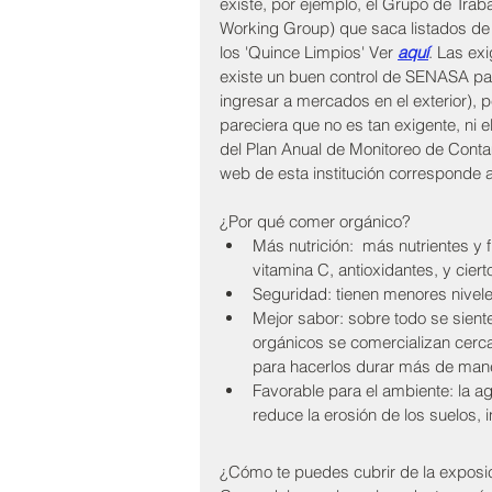
existe, por ejemplo, el Grupo de Trab
Working Group) que saca listados de 
los 'Quince Limpios' Ver 
aquí
. Las ex
existe un buen control de SENASA par
ingresar a mercados en el exterior), 
pareciera que no es tan exigente, ni el
del Plan Anual de Monitoreo de Conta
web de esta institución corresponde a
¿Por qué comer orgánico? 
Más nutrición:  más nutrientes y 
vitamina C, antioxidantes, y cier
Seguridad: tienen menores nivele
Mejor sabor: sobre todo se sien
orgánicos se comercializan cerca
para hacerlos durar más de manera
Favorable para el ambiente: la a
reduce la erosión de los suelos, i
¿Cómo te puedes cubrir de la exposi