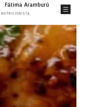
Fátima Aramburú
fatima aramburu nutricionista
NUTRICIONISTA