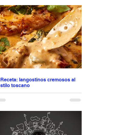
esponde al marketing. Responde a lo que
onsumes cada día. Puedes estar delgado,
acer ejercicio y aun así no estar sano. La
alud no se construye con soluciones rápidas,
ino con hábitos consistentes. Comida real.
enos ultraprocesados. Más conciencia. La
regunta es: ¿estás alimentando tu salud… o el
arketing? Programación de citas: escribir o
lamar al 944 612 501
#Receta: langostinos cremosos al
stilo toscano
angostinos cremosos al estilo toscano 🦐🤍
ugosos, dorados en una mezcla de aceite de
liva y mantequilla y terminados en una salsa
uave de crema, ajo, tomates deshidratados,
armesano y hierbas italianas. La espinaca
porta frescura y el vino blanco realza todos los
abores. Una receta fácil pero elegante,
erfecta para lucirte sin complicarte, ideal para