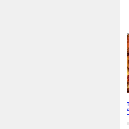
T
c
N
“