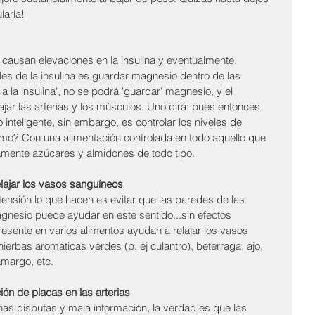
larla!
ausan elevaciones en la insulina y eventualmente, 
roles de la insulina es guardar magnesio dentro de las 
 a la insulina', no se podrá 'guardar' magnesio, y el 
ar las arterias y los músculos. Uno dirá: pues entonces 
nteligente, sin embargo, es controlar los niveles de 
¿Cómo? Con una alimentación controlada en todo aquello que 
camente azúcares y almidones de todo tipo.
lajar los vasos sanguíneos
ensión lo que hacen es evitar que las paredes de las 
agnesio puede ayudar en este sentido...sin efectos 
presente en varios alimentos ayudan a relajar los vasos 
erbas aromáticas verdes (p. ej culantro), beterraga, ajo, 
amargo, etc.
ión de placas en las arterias
 disputas y mala información, la verdad es que las 