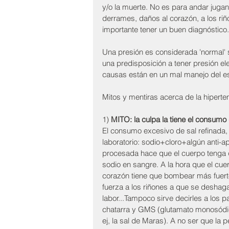
y/o la muerte. No es para andar jugand
derrames, daños al corazón, a los ri
importante tener un buen diagnóstico.
Una presión es considerada 'normal' 
una predisposición a tener presión e
causas están en un mal manejo del 
Mitos y mentiras acerca de la hipert
1) 
MITO: la culpa la tiene el consumo 
El consumo excesivo de sal refinada, 
laboratorio: sodio+cloro+algún anti-
procesada hace que el cuerpo tenga qu
sodio en sangre. A la hora que el cue
corazón tiene que bombear más fuerte.
fuerza a los riñones a que se deshag
labor...Tampoco sirve decirles a los 
chatarra y GMS (glutamato monosódico
ej, la sal de Maras). A no ser que la