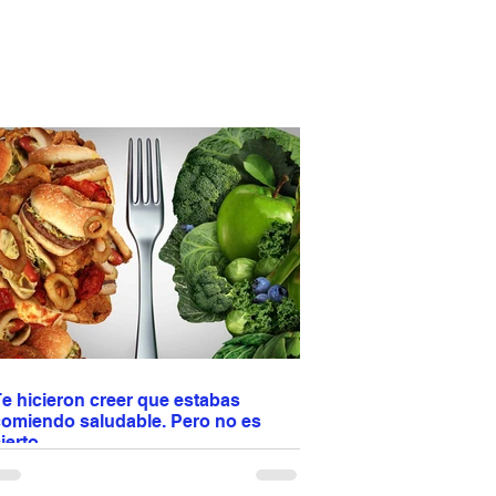
e hicieron creer que estabas
comiendo saludable. Pero no es
ierto.
os enseñaron a confiar en etiquetas como
light”, “natural” u “orgánico”. Pero tu cuerpo no