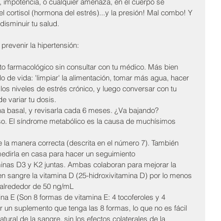
, impotencia, o cualquier amenaza, en el cuerpo se 
el cortisol (hormona del estrés)...y la presión! Mal combo! Y 
disminuir tu salud.
prevenir la hipertensión:
o farmacológico sin consultar con tu médico. Más bien 
lo de vida: 'limpiar' la alimentación, tomar más agua, hacer 
 los niveles de estrés crónico, y luego conversar con tu 
e variar tu dosis.  
ina basal, y revisarla cada 6 meses. ¿Va bajando?  
o. El síndrome metabólico es la causa de muchísimos 
e la manera correcta (descrita en el número 7). También 
edirla en casa para hacer un seguimiento  
minas D3 y K2 juntas. Ambas colaboran para mejorar la 
 en sangre la vitamina D (25-hidroxivitamina D) por lo menos 
a alrededor de 50 ng/mL  
ina E (Son 8 formas de vitamina E: 4 tocoferoles y 4 
ar un suplemento que tenga las 8 formas, lo que no es fácil 
ural de la sangre, sin los efectos colaterales de la 