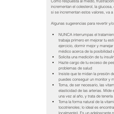
Como respuesta al miedo, frustración
incrementan el colesterol, la glucosa, 
si se incrementan estos valores, va a 
Algunas sugerencias para revertir y/o 
NUNCA interrumpas el tratamient
trabaja primero en mejorar tu esti
ejercicio, dormir mejor y manejar
médico acerca de la posibilidad d
Solicita una medición de tu insul
Hazte cargo de tu exceso de pes
problemas de salud  
Insiste que te midan la presión d
puedes conseguir un monitor y m
Toma, de ser necesario, las vita
elasticidad de las arterias. Mide
una vez al año, y trata de tenerl
Toma la forma natural de la vitam
tocotrienoles; lo ideal es encontr
localmente). Es un adelgazante nat