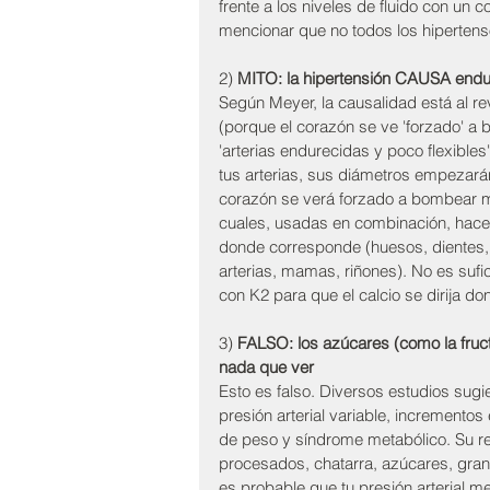
frente a los niveles de fluido con un
mencionar que no todos los hipertens
2) 
MITO: la hipertensión CAUSA endure
Según Meyer, la causalidad está al re
(porque el corazón se ve 'forzado' a 
'arterias endurecidas y poco flexible
tus arterias, sus diámetros empezarán
corazón se verá forzado a bombear más
cuales, usadas en combinación, hacen
donde corresponde (huesos, dientes, 
arterias, mamas, riñones). No es sufi
con K2 para que el calcio se dirija do
3) 
FALSO: los azúcares (como la fruct
nada que ver
Esto es falso. Diversos estudios sug
presión arterial variable, incrementos 
de peso y síndrome metabólico. Su re
procesados, chatarra, azúcares, grano
es probable que tu presión arterial m