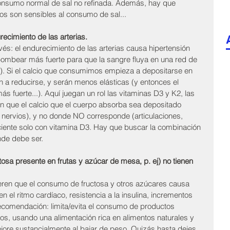
 consumo normal de sal no refinada. Además, hay que 
os son sensibles al consumo de sal...
cimiento de las arterias. 
vés: el endurecimiento de las arterias causa hipertensión 
bombear más fuerte para que la sangre fluya en una red de 
s'). Si el calcio que consumimos empieza a depositarse en 
 a reducirse, y serán menos elásticas (y entonces el 
 fuerte...). Aquí juegan un rol las vitaminas D3 y K2, las 
 que el calcio que el cuerpo absorba sea depositado 
nervios), y no donde NO corresponde (articulaciones, 
ciente solo con vitamina D3. Hay que buscar la combinación 
nde debe ser.
osa presente en frutas y azúcar de mesa, p. ej) no tienen 
ieren que el consumo de fructosa y otros azúcares causa 
en el ritmo cardíaco, resistencia a la insulina, incrementos 
comendación: limita/evita el consumo de productos 
s, usando una alimentación rica en alimentos naturales y 
ejore sustancialmente al bajar de peso. Quizás hasta dejes 