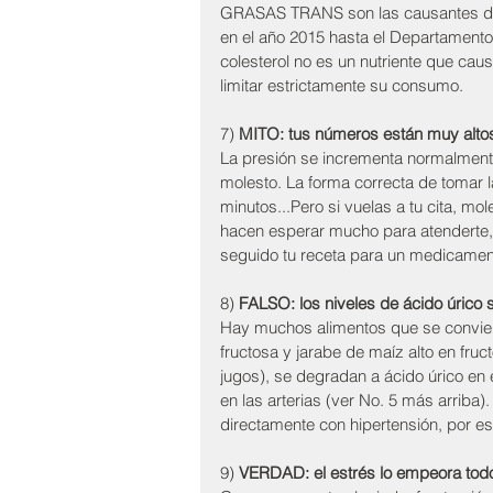
GRASAS TRANS son las causantes del e
en el año 2015 hasta el Departamento
colesterol no es un nutriente que c
limitar estrictamente su consumo.
7) 
MITO: tus números están muy altos
La presión se incrementa normalment
molesto. La forma correcta de tomar la
minutos...Pero si vuelas a tu cita, mol
hacen esperar mucho para atenderte, l
seguido tu receta para un medicamen
8) 
FALSO: los niveles de ácido úrico s
Hay muchos alimentos que se convierte
fructosa y jarabe de maíz alto en fru
jugos), se degradan a ácido úrico en el
en las arterias (ver No. 5 más arriba)
directamente con hipertensión, por es
9) 
VERDAD: el estrés lo empeora tod