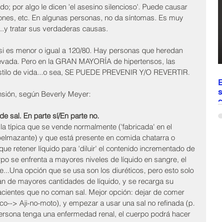
o; por algo le dicen 'el asesino silencioso'. Puede causar 
a
ñones, etc. En algunas personas, no da síntomas. Es muy 
d
..y tratar sus verdaderas causas.
si es menor o igual a 120/80. Hay personas que heredan 
levada. Pero en la GRAN MAYORÍA de hipertensos, las 
estilo de vida...o sea, SE PUEDE PREVENIR Y/O REVERTIR.
E
s
ensión, según Beverly Meyer:
c
de sal. En parte sí/En parte no.
E
c
la típica que se vende normalmente ('fabricada' en el 
d
apelmazante) y que está presente en comida chatarra o 
t
e retener líquido para 'diluir' el contenido incrementado de 
t
rpo se enfrenta a mayores niveles de líquido en sangre, el 
v
..Una opción que se usa son los diuréticos, pero esto solo 
r
an de mayores cantidades de líquido, y se recarga su 
e
c
pacientes que no coman sal. Mejor opción: dejar de comer 
--> Aji-no-moto), y empezar a usar una sal no refinada (p. 
 persona tenga una enfermedad renal, el cuerpo podrá hacer 