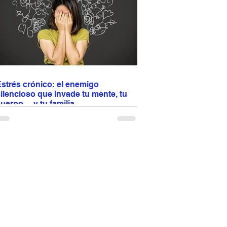
compañar con pasta, arroz o vegetales y
isfrutar en cualquier ocasión especial 🍽️✨
strés crónico: el enemigo
ilencioso que invade tu mente, tu
uerpo… y tu familia
l estrés no se queda en tu cabeza: afecta tu
orazón, tu digestión, tu sueño y hasta la
inámica familiar. Antes era un puma y
erminaba rápido; hoy son cuentas, trabajo,
ráfico y conflictos... Cuando el estrés se
uelve crónico, impacta tu salud y tus
elaciones. No basta con comer bien y hacer
jercicio: aprender a regularlo es proteger tu
uerpo y también a quienes te rodean.