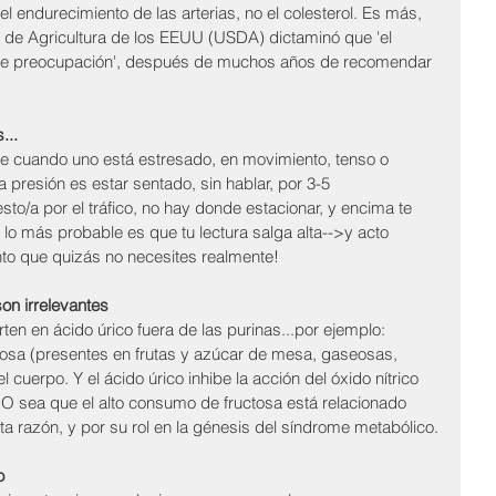
ndurecimiento de las arterias, no el colesterol. Es más, 
 de Agricultura de los EEUU (USDA) dictaminó que 'el 
ause preocupación', después de muchos años de recomendar 
...
e cuando uno está estresado, en movimiento, tenso o 
 presión es estar sentado, sin hablar, por 3-5 
esto/a por el tráfico, no hay donde estacionar, y encima te 
o más probable es que tu lectura salga alta-->y acto 
to que quizás no necesites realmente!
on irrelevantes
n en ácido úrico fuera de las purinas...por ejemplo: 
ctosa (presentes en frutas y azúcar de mesa, gaseosas, 
 cuerpo. Y el ácido úrico inhibe la acción del óxido nítrico 
. O sea que el alto consumo de fructosa está relacionado 
ta razón, y por su rol en la génesis del síndrome metabólico.
o 