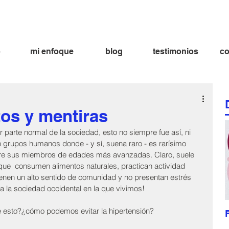
ima aramburu nutricionista
fatima aramburu nutricion nutricionista lima
bienestar dieta alimentación alimentacion
o
mi enfoque
blog
testimonios
co
tos y mentiras
 parte normal de la sociedad, esto no siempre fue así, ni 
 grupos humanos donde - y sí, suena raro - es rarísimo 
entre sus miembros de edades más avanzadas. Claro, suele 
ue  consumen alimentos naturales, practican actividad 
tienen un alto sentido de comunidad y no presentan estrés 
a la sociedad occidental en la que vivimos!
esto?¿cómo podemos evitar la hipertensión?