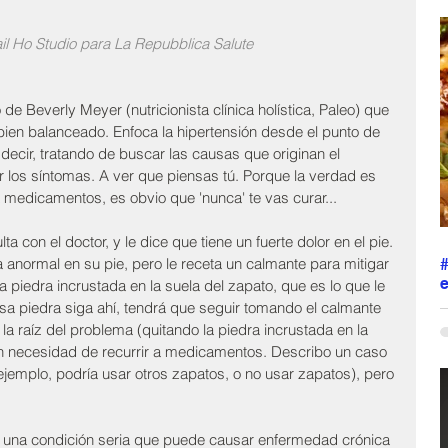
r
c
ail Ho Studio para La Repubblica Salute 
h
s
s
e Beverly Meyer (nutricionista clínica holística, Paleo) que 
M
ien balanceado. Enfoca la hipertensión desde el punto de 
p
ecir, tratando de buscar las causas que originan el 
m
l
 los síntomas. A ver que piensas tú. Porque la verdad es 
a medicamentos, es obvio que 'nunca' te vas curar...
ta con el doctor, y le dice que tiene un fuerte dolor en el pie. 
a anormal en su pie, pero le receta un calmante para mitigar 
e
na piedra incrustada en la suela del zapato, que es lo que le 
sa piedra siga ahí, tendrá que seguir tomando el calmante 
L
 la raíz del problema (quitando la piedra incrustada en la 
j
 sin necesidad de recurrir a medicamentos. Describo un caso 
o
s
ejemplo, podría usar otros zapatos, o no usar zapatos), pero 
p
a
s
 una condición seria que puede causar enfermedad crónica 
p