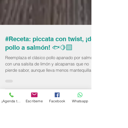
#Receta: piccata con twist, ¡de
pollo a salmón! 🐟🍋‍🟩
Reemplaza el clásico pollo apanado por salmón,
con una salsita de limón y alcaparras que no
pierde sabor, aunque lleva menos mantequilla.
En un toque, 15 minutos. Rápida, rica y perfecta
para cualquier día. Acompáñala con ensalada
¡Agenda tu cita!
Escríbeme
Facebook
Whatsapp
fresca y arroz de coliflor si buscas algo más
ligero.