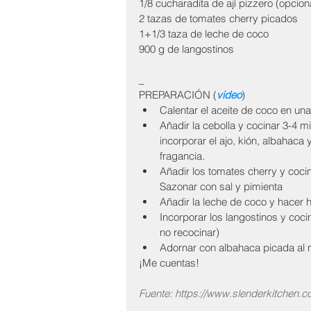
1/8 cucharadita de ají pizzero (opcion
2 tazas de tomates cherry picados
1+1/3 taza de leche de coco
900 g de langostinos
_
PREPARACIÓN (
video
) 
Calentar el aceite de coco en una
Añadir la cebolla y cocinar 3-4 
incorporar el ajo, kión, albahaca 
fragancia.   
Añadir los tomates cherry y coci
Sazonar con sal y pimienta  
Añadir la leche de coco y hacer h
Incorporar los langostinos y coc
no recocinar)  
Adornar con albahaca picada al 
¡Me cuentas!
Fuente: https://www.slenderkitchen.