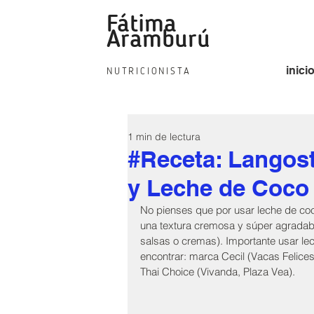
Fátima
fat
Aramburú
inici
NUTRICIONISTA
1 min de lectura
#Receta: Langos
y Leche de Coco
No pienses que por usar leche de coco
una textura cremosa y súper agradabl
salsas o cremas). Importante usar lec
encontrar: marca Cecil (Vacas Felices
Thai Choice (Vivanda, Plaza Vea).