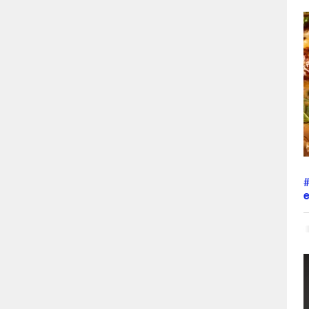
r
c
h
s
s
M
p
m
l
e
L
j
o
s
p
a
s
p