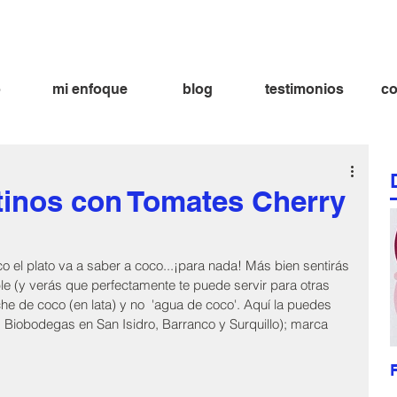
ima aramburu nutricionista
fatima aramburu nutricion nutricionista lima
bienestar dieta alimentación alimentacion
o
mi enfoque
blog
testimonios
co
tinos con Tomates Cherry
 el plato va a saber a coco...¡para nada! Más bien sentirás 
e (y verás que perfectamente te puede servir para otras 
he de coco (en lata) y no  'agua de coco'. Aquí la puedes 
 Biobodegas en San Isidro, Barranco y Surquillo); marca 