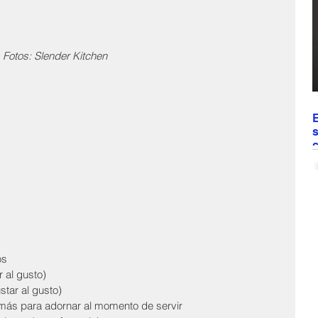
a
d
 Fotos: Slender Kitchen
E
s
c
E
c
d
t
t
v
r
os
e
r al gusto)
c
star al gusto)
más para adornar al momento de servir