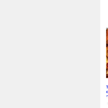
T
c
N
“