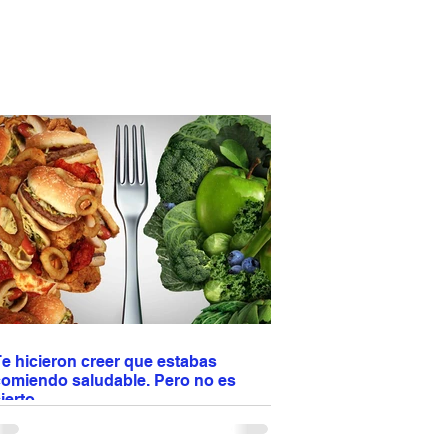
e hicieron creer que estabas
comiendo saludable. Pero no es
ierto.
os enseñaron a confiar en etiquetas como
light”, “natural” u “orgánico”. Pero tu cuerpo no