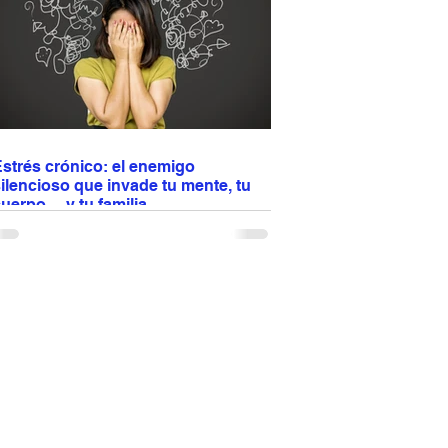
compañar con pasta, arroz o vegetales y
isfrutar en cualquier ocasión especial 🍽️✨
strés crónico: el enemigo
ilencioso que invade tu mente, tu
uerpo… y tu familia
l estrés no se queda en tu cabeza: afecta tu
orazón, tu digestión, tu sueño y hasta la
inámica familiar. Antes era un puma y
erminaba rápido; hoy son cuentas, trabajo,
ráfico y conflictos... Cuando el estrés se
uelve crónico, impacta tu salud y tus
elaciones. No basta con comer bien y hacer
jercicio: aprender a regularlo es proteger tu
uerpo y también a quienes te rodean.