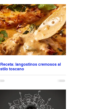
esponde al marketing. Responde a lo que
onsumes cada día. Puedes estar delgado,
acer ejercicio y aun así no estar sano. La
alud no se construye con soluciones rápidas,
ino con hábitos consistentes. Comida real.
enos ultraprocesados. Más conciencia. La
regunta es: ¿estás alimentando tu salud… o el
arketing? Programación de citas: escribir o
lamar al 944 612 501
#Receta: langostinos cremosos al
stilo toscano
angostinos cremosos al estilo toscano 🦐🤍
ugosos, dorados en una mezcla de aceite de
liva y mantequilla y terminados en una salsa
uave de crema, ajo, tomates deshidratados,
armesano y hierbas italianas. La espinaca
porta frescura y el vino blanco realza todos los
abores. Una receta fácil pero elegante,
erfecta para lucirte sin complicarte, ideal para