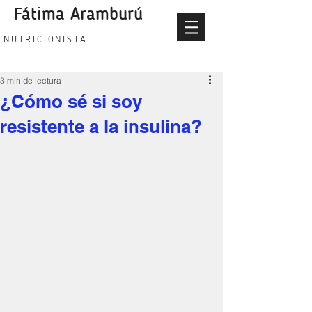
Fátima Aramburú
fatima aramburu nutricionista
NUTRICIONISTA
3 min de lectura
¿Cómo sé si soy
resistente a la insulina?