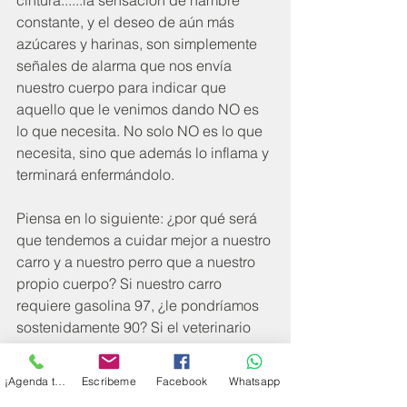
constante, y el deseo de aún más 
azúcares y harinas, son simplemente 
señales de alarma que nos envía 
nuestro cuerpo para indicar que 
aquello que le venimos dando NO es 
lo que necesita. No solo NO es lo que 
necesita, sino que además lo inflama y 
terminará enfermándolo. 
Piensa en lo siguiente: ¿por qué será 
que tendemos a cuidar mejor a nuestro 
carro y a nuestro perro que a nuestro 
propio cuerpo? Si nuestro carro 
requiere gasolina 97, ¿le pondríamos 
sostenidamente 90? Si el veterinario 
indica que nuestro perro estará fuerte y 
saludable con la comida "x", 
¡Agenda tu cita!
Escríbeme
Facebook
Whatsapp
¿ahorraremos unos soles y le daremos 