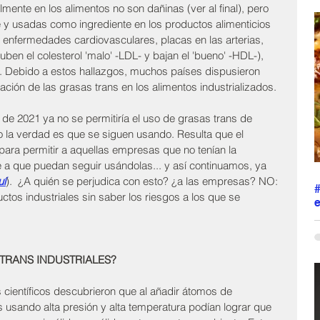
mente en los alimentos no son dañinas (ver al final), pero 
r
e y usadas como ingrediente en los productos alimenticios 
c
ar enfermedades cardiovasculares, placas en las arterias, 
h
ben el colesterol 'malo' -LDL- y bajan el 'bueno' -HDL-), 
s
s
etc. Debido a estos hallazgos, muchos países dispusieron 
M
nación de las grasas trans en los alimentos industrializados. 
p
m
 de 2021 ya no se permitiría el uso de grasas trans de 
l
ro la verdad es que se siguen usando. Resulta que el 
 para permitir a aquellas empresas que no tenían la 
e a que puedan seguir usándolas... y así continuamos, ya 
uí
).  ¿A quién se perjudica con esto? ¿a las empresas? NO: 
os industriales sin saber los riesgos a los que se 
e
L
j
o
TRANS INDUSTRIALES?
s
p
ientíficos descubrieron que al añadir átomos de 
a
s
s usando alta presión y alta temperatura podían lograr que 
p