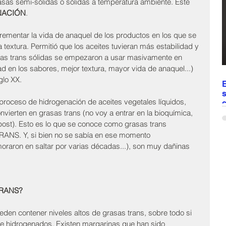
rasas semi-sólidas o sólidas a temperatura ambiente. Este 
a
NACIÓN
.
d
ncrementar la vida de anaquel de los productos en los que se 
textura. Permitió que los aceites tuvieran más estabilidad y 
sas trans sólidas se empezaron a usar masivamente en 
 en los sabores, mejor textura, mayor vida de anaquel...) 
glo XX.
E
s
proceso de hidrogenación de aceites vegetales líquidos, 
c
nvierten en grasas trans (no voy a entrar en la bioquímica, 
E
ost). Esto es lo que se conoce como grasas trans 
c
RANS. Y, si bien no se sabía en ese momento 
d
raron en saltar por varias décadas...), son muy dañinas 
t
t
v
r
e
RANS?
c
ueden contener niveles altos de grasas trans, sobre todo si 
te hidrogenados. Existen margarinas que han sido 