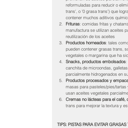
reformuladas para reducir o elimi
trans', o '0 grasa trans') que lo
contener muchos aditivos quími
Frituras
: comidas fritas y chatar
manufactura se utilizan aceites 
reutilización de los aceites 
Productos horneados
: tales como
pueden contener grasas trans, so
vegetales o margarina que ha si
Snacks, productos embolsados
:
canchita de microondas, galletas
parcialmente hidrogenados en s
Productos procesados y empaca
masas para pasteles/pies/tartas 
usan aceites vegetales parcialm
Cremas no lácteas para el café, 
trans para mejorar la textura y es
TIPS: PISTAS PARA EVITAR GRASAS