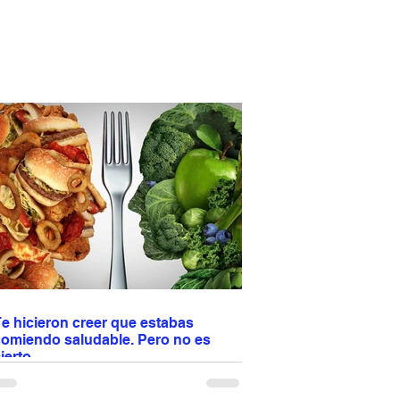
e hicieron creer que estabas
comiendo saludable. Pero no es
ierto.
os enseñaron a confiar en etiquetas como
light”, “natural” u “orgánico”. Pero tu cuerpo no