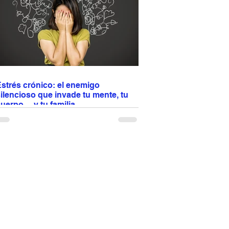
compañar con pasta, arroz o vegetales y
isfrutar en cualquier ocasión especial 🍽️✨
strés crónico: el enemigo
ilencioso que invade tu mente, tu
uerpo… y tu familia
l estrés no se queda en tu cabeza: afecta tu
orazón, tu digestión, tu sueño y hasta la
inámica familiar. Antes era un puma y
erminaba rápido; hoy son cuentas, trabajo,
ráfico y conflictos... Cuando el estrés se
uelve crónico, impacta tu salud y tus
elaciones. No basta con comer bien y hacer
jercicio: aprender a regularlo es proteger tu
uerpo y también a quienes te rodean.