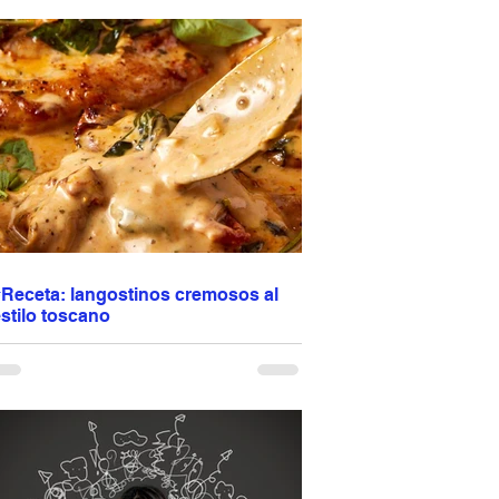
esponde al marketing. Responde a lo que
onsumes cada día. Puedes estar delgado,
acer ejercicio y aun así no estar sano. La
alud no se construye con soluciones rápidas,
ino con hábitos consistentes. Comida real.
enos ultraprocesados. Más conciencia. La
regunta es: ¿estás alimentando tu salud… o el
arketing? Programación de citas: escribir o
lamar al 944 612 501
#Receta: langostinos cremosos al
stilo toscano
angostinos cremosos al estilo toscano 🦐🤍
ugosos, dorados en una mezcla de aceite de
liva y mantequilla y terminados en una salsa
uave de crema, ajo, tomates deshidratados,
armesano y hierbas italianas. La espinaca
porta frescura y el vino blanco realza todos los
abores. Una receta fácil pero elegante,
erfecta para lucirte sin complicarte, ideal para