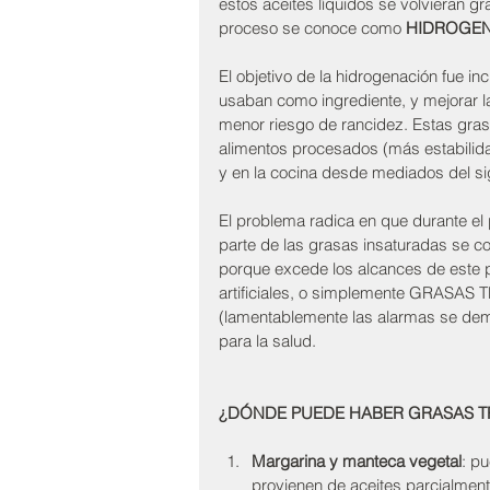
estos aceites líquidos se volvieran g
proceso se conoce como 
HIDROGE
El objetivo de la hidrogenación fue i
usaban como ingrediente, y mejorar la 
menor riesgo de rancidez. Estas gra
alimentos procesados (más estabilidad
y en la cocina desde mediados del si
El problema radica en que durante el 
parte de las grasas insaturadas se co
porque excede los alcances de este p
artificiales, o simplemente GRASAS T
(lamentablemente las alarmas se demo
para la salud.
¿DÓNDE PUEDE HABER GRASAS T
Margarina y manteca vegetal
: p
provienen de aceites parcialmen