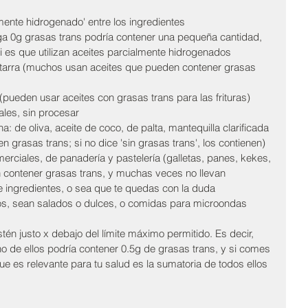
lmente hidrogenado' entre los ingredientes
iga 0g grasas trans podría contener una pequeña cantidad, 
 si es que utilizan aceites parcialmente hidrogenados
tarra (muchos usan aceites que pueden contener grasas 
(pueden usar aceites con grasas trans para las frituras)
ales, sin procesar
a: de oliva, aceite de coco, de palta, mantequilla clarificada
 grasas trans; si no dice 'sin grasas trans', los contienen)
rciales, de panadería y pastelería (galletas, panes, kekes, 
 contener grasas trans, y muchas veces no llevan 
 de ingredientes, o sea que te quedas con la duda
os, sean salados o dulces, o comidas para microondas 
n justo x debajo del límite máximo permitido. Es decir, 
no de ellos podría contener 0.5g de grasas trans, y si comes 
e es relevante para tu salud es la sumatoria de todos ellos