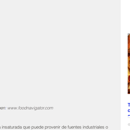
T
gen
:
www.foodnavigator.com
c
N
 insaturada que puede provenir de fuentes industriales o 
“