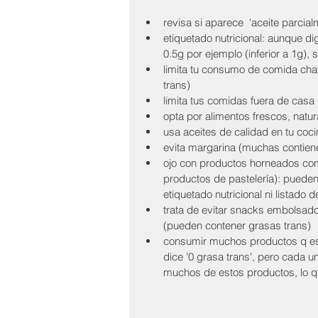
revisa si aparece  'aceite parcia
etiquetado nutricional: aunque d
0.5g por ejemplo (inferior a 1g),
limita tu consumo de comida cha
trans)
limita tus comidas fuera de casa 
opta por alimentos frescos, natur
usa aceites de calidad en tu cocin
evita margarina (muchas contienen
ojo con productos horneados come
productos de pastelería): pueden
etiquetado nutricional ni listado
trata de evitar snacks embolsad
(pueden contener grasas trans)
consumir muchos productos q esté
dice '0 grasa trans', pero cada u
muchos de estos productos, lo qu