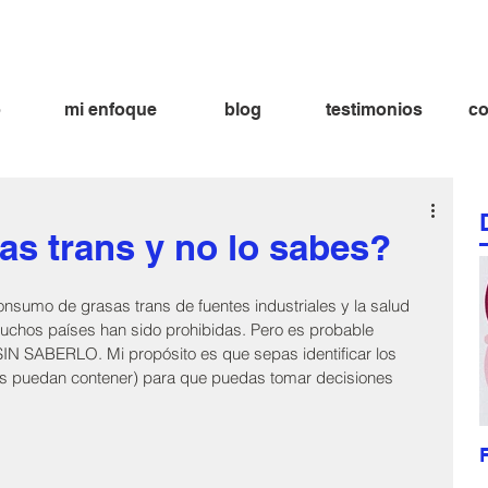
ima aramburu nutricionista
fatima aramburu nutricion nutricionista lima
bienestar dieta alimentación alimentacion
o
mi enfoque
blog
testimonios
co
s trans y no lo sabes?
nsumo de grasas trans de fuentes industriales y la salud 
muchos países han sido prohibidas. Pero es probable 
IN SABERLO. Mi propósito es que sepas identificar los 
as puedan contener) para que puedas tomar decisiones 