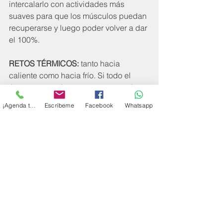
intercalarlo con actividades más 
suaves para que los músculos puedan 
recuperarse y luego poder volver a dar 
el 100%. 
RETOS TÉRMICOS:
 tanto hacia 
caliente como hacia frío. Si todo el 
tiempo te mantienes en una zona de 
confort, no habrá necesidad de 
¡Agenda tu cita!
Escríbeme
Facebook
Whatsapp
adaptación. Frío: baños de agua 
helada, duchas frías, o exponerse al 
frío sin mucho abrigo. Si no tienes la 
costumbre, podrías empezar 
terminando tu ducha diaria con agua 
totalmente fría por 30 segundos (que 
aquí en Lima realmente nunca se pone 
helada, ¡ni en invierno!). Verás cómo 
sentirás un incremento de energía 
después de esto. En cuanto al calor: 