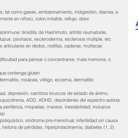
s, tal como gases, embalonamiento, indigestión, diarrea, e 
mente en niños), colon irritable, reflujo, dolor, 
oinmune: tiroiditis de Hashimoto, artritis reumatoide, 
, lupus, psoriasis, escleroderma, esclerosis múltiple, etc.  
s articulares en dedos, rodillas, caderas, muñecas  
 dificultad para pensar o concentrarse, mala memoria, o 
ue contenga gluten 
dermatitis, rosácea, vitiligo, eczema, dermatitis 
ad, depresión, cambios bruscos de estado de ánimo, 
́n, esquizofrenia, ADD, ADHD, desórdenes del espectro autista 
 periférica, miopatías, mareos, inestabilidad, inclusive 
a)  
liquístico, síndrome pre-menstrual, infertilidad sin causa 
, historia de pérdidas, hiperprolactinemia, diabetes (1, 2), 