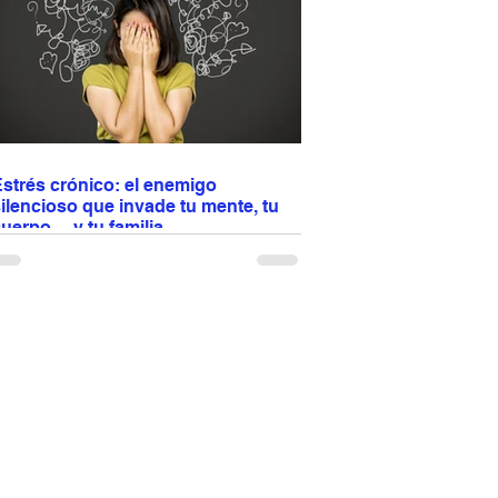
compañar con pasta, arroz o vegetales y
isfrutar en cualquier ocasión especial 🍽️✨
strés crónico: el enemigo
ilencioso que invade tu mente, tu
uerpo… y tu familia
l estrés no se queda en tu cabeza: afecta tu
orazón, tu digestión, tu sueño y hasta la
inámica familiar. Antes era un puma y
erminaba rápido; hoy son cuentas, trabajo,
ráfico y conflictos... Cuando el estrés se
uelve crónico, impacta tu salud y tus
elaciones. No basta con comer bien y hacer
jercicio: aprender a regularlo es proteger tu
uerpo y también a quienes te rodean.