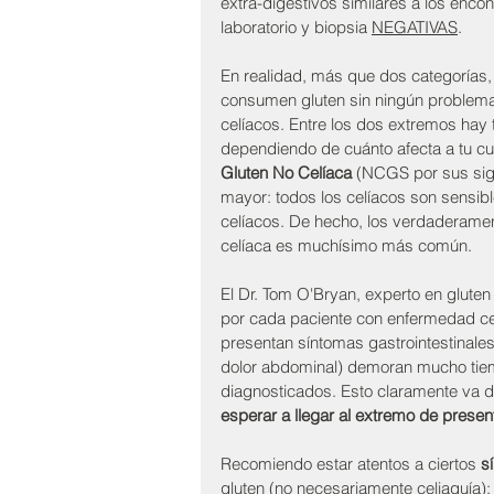
extra-digestivos similares a los enco
laboratorio y biopsia 
NEGATIVAS
.
En realidad, más que dos categorías,
consumen gluten sin ningún problema (
celíacos. Entre los dos extremos hay t
dependiendo de cuánto afecta a tu 
Gluten No Celíaca
 (NCGS por sus sigla
mayor: todos los celíacos son sensible
celíacos. De hecho, los verdaderament
celíaca es muchísimo más común.
El Dr. Tom O'Bryan, experto en gluten 
por cada paciente con enfermedad cel
presentan síntomas gastrointestinales
dolor abdominal) demoran mucho tie
diagnosticados. Esto claramente va d
esperar a llegar al extremo de presen
Recomiendo estar atentos a ciertos 
s
gluten (no necesariamente celiaquía):