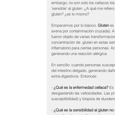
embargo, no son sólo los celíacos los
'sensible' al gluten. ¿A qué me refiero
gluten? ¿es lo mismo?
Empecemos por lo básico. 
Gluten
 es
avena por contaminación cruzada). A lo
fueron objeto de varias transformaci
concentración de  gluten en estas se
inflamatorio para ciertas personas. A
generando una reacción alérgica. 
En sencillo: cuando personas suscepti
del intestino delgado, generando daño
extra-digestivos. Entonces:
- 
¿Qué es la enfermedad celíaca?
 Es 
desgastando las vellosidades. Las pr
susceptibilidad) y biopsia de duoden
- 
¿Qué es la sensibilidad al gluten no