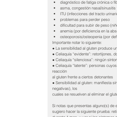
diagnóstico de fatiga crónica o fi
asma, congestión nasal/sinusitis
ITU (infecciones del tracto urinar
problemas para perder peso 
dificultad para subir de peso (nin
anemia (por deficiencia en la abso
osteoporosis/osteopenia (por defic
Importante notar lo siguiente: 
● La sensibilidad al gluten produce u
● Celiaquía “evidente”: retortijones, d
● Celiaquía “silenciosa”: ningún sínt
● Celiaquía “latente”: personas cuyo
reacción 
al gluten frente a ciertos detonantes 
● Sensibilidad al gluten: manifiesta si
negativas), los 
cuales se resuelven al eliminar el glut
Si notas que presentas alguno(s) de 
sugiero hacer la siguiente prueba: ret