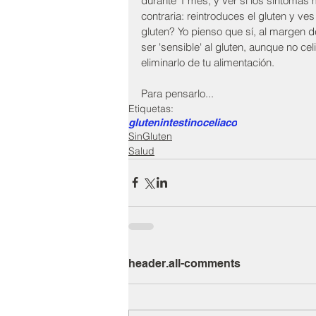
durante 1 mes, y ver si los síntomas 
contraria: reintroduces el gluten y ves
gluten? Yo pienso que sí, al margen d
ser 'sensible' al gluten, aunque no ce
eliminarlo de tu alimentación. 
Para pensarlo...
Etiquetas:
gluten
intestino
celiaco
SinGluten
Salud
header.all-comments