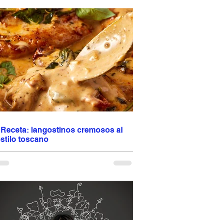
esponde al marketing. Responde a lo que
onsumes cada día. Puedes estar delgado,
acer ejercicio y aun así no estar sano. La
alud no se construye con soluciones rápidas,
ino con hábitos consistentes. Comida real.
enos ultraprocesados. Más conciencia. La
regunta es: ¿estás alimentando tu salud… o el
arketing? Programación de citas: escribir o
lamar al 944 612 501
#Receta: langostinos cremosos al
stilo toscano
angostinos cremosos al estilo toscano 🦐🤍
ugosos, dorados en una mezcla de aceite de
liva y mantequilla y terminados en una salsa
uave de crema, ajo, tomates deshidratados,
armesano y hierbas italianas. La espinaca
porta frescura y el vino blanco realza todos los
abores. Una receta fácil pero elegante,
erfecta para lucirte sin complicarte, ideal para