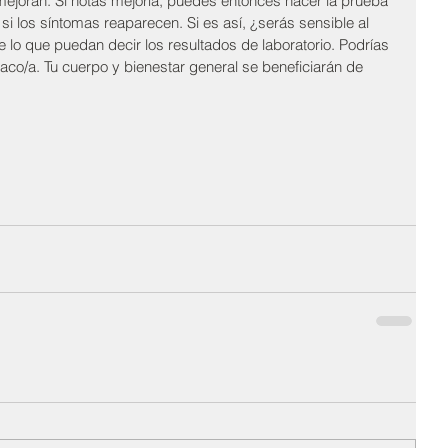
mejoran. Si notas mejoría, puedes entonces hacer la prueba 
 si los síntomas reaparecen. Si es así, ¿serás sensible al 
e lo que puedan decir los resultados de laboratorio. Podrías 
liaco/a. Tu cuerpo y bienestar general se beneficiarán de 