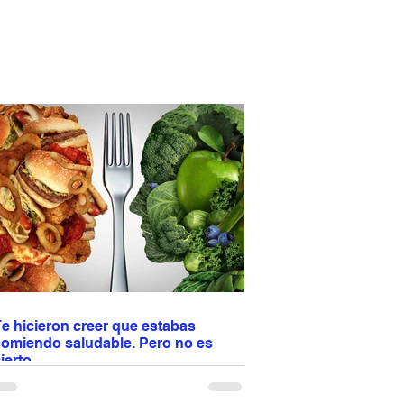
e hicieron creer que estabas
comiendo saludable. Pero no es
ierto.
os enseñaron a confiar en etiquetas como
light”, “natural” u “orgánico”. Pero tu cuerpo no