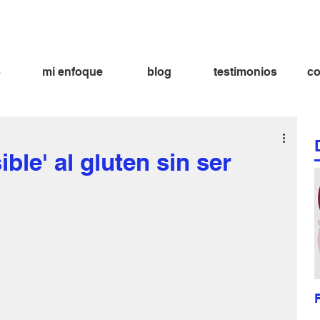
ima aramburu nutricionista
fatima aramburu nutricion nutricionista lima
bienestar dieta alimentación alimentacion
o
mi enfoque
blog
testimonios
co
ble' al gluten sin ser