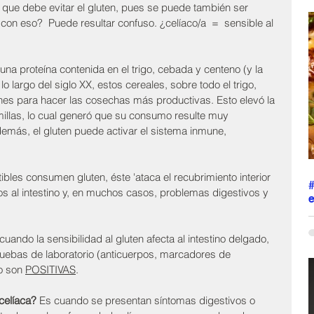
 que debe evitar el gluten, pues se puede también ser 
r
 con eso?  Puede resultar confuso. ¿celíaco/a  =  sensible al 
c
h
s
s
 una proteína contenida en el trigo, cebada y centeno (y la 
M
 largo del siglo XX, estos cereales, sobre todo el trigo, 
p
ones para hacer las cosechas más productivas. Esto elevó la 
m
millas, lo cual generó que su consumo resulte muy 
l
demás, el gluten puede activar el sistema inmune, 
bles consumen gluten, éste 'ataca el recubrimiento interior 
s al intestino y, en muchos casos, problemas digestivos y 
e
L
j
cuando la sensibilidad al gluten afecta al intestino delgado, 
o
uebas de laboratorio (anticuerpos, marcadores de 
s
o son 
POSITIVAS
.
p
a
s
 celíaca?
 Es cuando se presentan síntomas digestivos o 
p