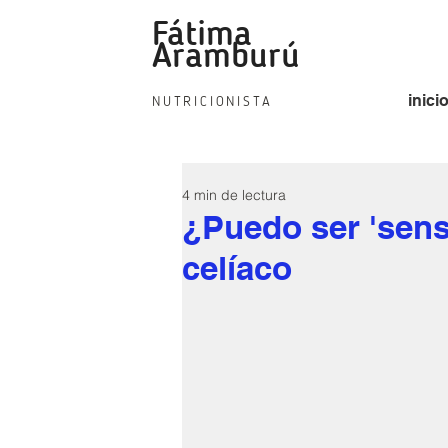
Fátima
fat
Aramburú
inici
NUTRICIONISTA
4 min de lectura
¿Puedo ser 'sensi
celíaco