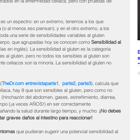
ntrados en la enfermedad celíaca, pero con pruebas de 
a
d
 es un espectro: en un extremo, tenemos a los que 
o al menos eso piensan); y en el otro extremo, a los 
oda una serie de sensibilidades variables al gluten 
cuerpo, que agrupadas hoy se conocen como 
Sensibilidad al 
s en inglés). La sensibilidad al gluten es la categoría 
E
s al gluten, pero no todos los sensibles al gluten son 
s
e celíacos son la minoría. La sensibilidad al gluten no 
c
E
c
(
TheDr.com entrevistaparte1
,  
parte2
,
parte3
), calcula que 
d
íaca, hay 8 que son sensibles al gluten, pero como no 
t
 (hinchazón del abdomen, gases, estreñimiento, diarrea, 
t
v
mpo (¡a veces AÑOS!) en ser correctamente 
r
añando la salud durante largo tiempo, y mucho. 
¡No debes 
e
tar graves daños al intestino para reaccionar!
c
íntomas
 que pudieran sugerir una potencial sensibilidad al 