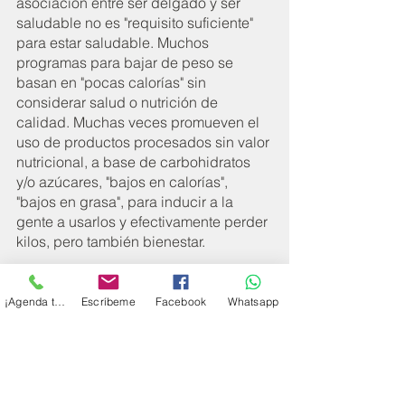
asociación entre ser delgado y ser 
saludable no es "requisito suficiente" 
para estar saludable. Muchos 
programas para bajar de peso se 
basan en "pocas calorías" sin 
considerar salud o nutrición de 
calidad. Muchas veces promueven el 
uso de productos procesados sin valor 
nutricional, a base de carbohidratos 
y/o azúcares, "bajos en calorías", 
"bajos en grasa", para inducir a la 
gente a usarlos y efectivamente perder 
kilos, pero también bienestar. 
        CONSEJO:  
El verdadero 
bienestar va mucho más allá de tu 
¡Agenda tu cita!
Escríbeme
Facebook
Whatsapp
peso: adecuada composición 
corporal, 
        energía, lucidez y concentración, 
buen sueño, eliminación, defensas...