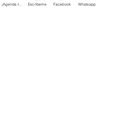
¡Agenda tu cita!
Escríbeme
Facebook
Whatsapp
tu cuerpo realmente te lo va a 
agradecer. A tomar control de tu salud. 
¡Sí se puede!
Etiquetas:
azúcar
grasa
industria alimentaria
sal
marketing
Salud
Bienestar y Estilo de Vida
Comentarios
Escribir un comentario...